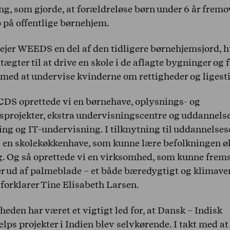
ng, som gjorde, at forældreløse børn under 6 år fremo
o på offentlige børnehjem.
lejer WEEDS en del af den tidligere børnehjemsjord, h
tægter til at drive en skole i de aflagte bygninger og 
 med at undervise kvinderne om rettigheder og ligesti
S oprettede vi en børnehave, oplysnings- og
projekter, ekstra undervisningscentre og uddannels
ng og IT-undervisning. I tilknytning til uddannelses
i en skolekøkkenhave, som kunne lære befolkningen ø
. Og så oprettede vi en virksomhed, som kunne frems
er ud af palmeblade – et både bæredygtigt og klimave
 forklarer Tine Elisabeth Larsen.
eden har været et vigtigt led for, at Dansk – Indisk
lps projekter i Indien blev selvkørende. I takt med at