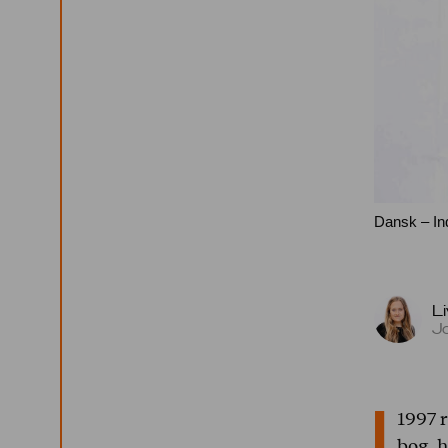
Dansk – Ind
L
Jo
I
1997 r
bog, h