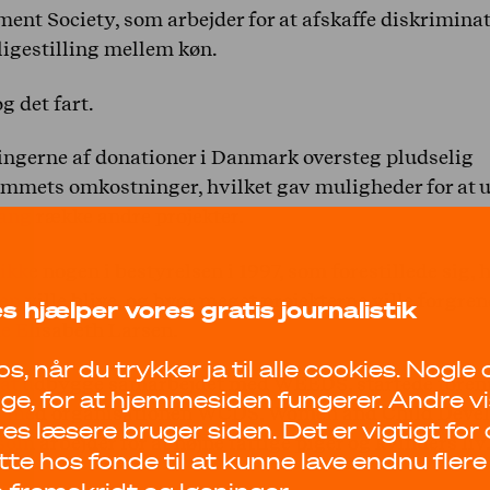
ent Society, som arbejder for at afskaffe diskrimina
igestilling mellem køn.
g det fart.
ngerne af donationer i Danmark oversteg pludselig
mmets omkostninger, hvilket gav muligheder for at 
ang række andre projekter.
ikke nogen i bestyrelsen i 1997, som forestillede sig, 
n ville blive, og hvor meget projekterne ville forgrene
s hjælper vores gratis journalistik
ne Elisabeth Larsen.
s, når du trykker ja til alle cookies. Nogle
at udbygge samarbejdet med WEEDS, startede foren
ge, for at hjemmesiden fungerer. Andre vi
er med organisationen WCDS, Women and Child Deve
s læsere bruger siden. Det er vigtigt for 
som arbejder for at højne fattige piger og kvinders liv
tte hos fonde til at kunne lave endnu flere