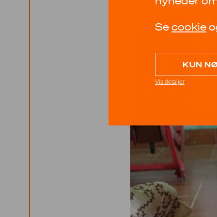
nyheder om 
Se
cookie
o
KUN N
Vis detaljer