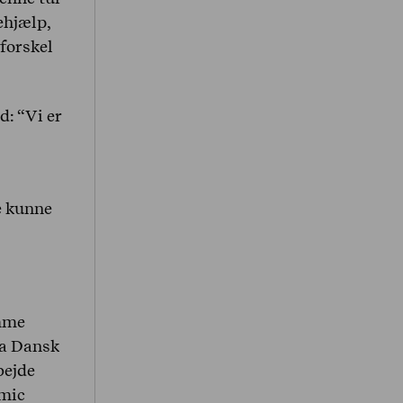
ehjælp,
 forskel
: “Vi er
e kunne
omme
da Dansk
bejde
mic