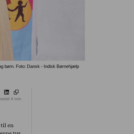
og børn. Foto: Dansk - Indisk Børnehjælp
setid
4
min.
til en
enne tur