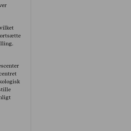
ver
vilket
fortsætte
lling.
escenter
centret
kologisk
tille
nligt