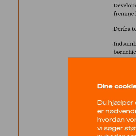
Developm
fremme l
Derfra to
Indsamli
børnehje
med en l
“Der var 
foreninge
Dine cookie
siger Ti
Du hjælper o
Foruden 
er nødvendi
projekt
hvordan vore
Society, 
vi søger stø