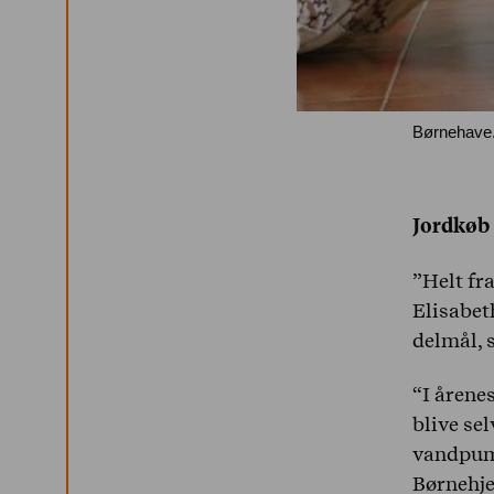
Børnehave
Jordkøb 
”Helt fra
Elisabet
delmål, 
“I årene
blive sel
vandpump
Børnehje