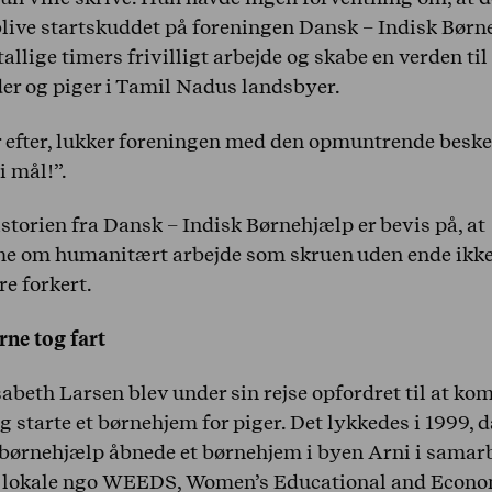
blive startskuddet på foreningen Dansk – Indisk Børn
utallige timers frivilligt arbejde og skabe en verden til
der og piger i Tamil Nadus landsbyer.
r efter, lukker foreningen med den opmuntrende besked
 mål!”.
storien fra Dansk – Indisk Børnehjælp er bevis på, at
e om humanitært arbejde som skruen uden ende ikk
e forkert.
rne tog fart
sabeth Larsen blev under sin rejse opfordret til at k
og starte et børnehjem for piger. Det lykkedes i 1999, 
 børnehjælp åbnede et børnehjem i byen Arni i samar
 lokale ngo WEEDS, Women’s Educational and Econo