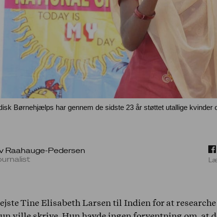
isk Børnehjælps har gennem de sidste 23 år støttet utallige kvinder 
iv Raahauge-Pedersen
urnalist
Læ
ejste Tine Elisabeth Larsen til Indien for at researche 
un ville skrive. Hun havde ingen forventning om, at d