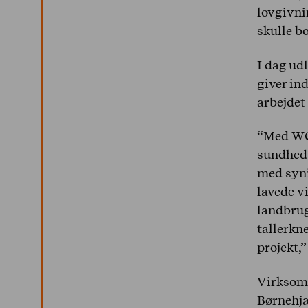
lovgivni
skulle b
I dag ud
giver ind
arbejdet
“Med WCD
sundheds
med syni
lavede v
landbrug
tallerkn
projekt,”
Virksomh
Børnehjæ