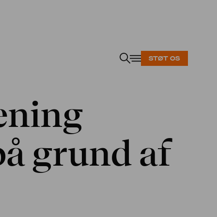
STØT OS
ening
på grund af