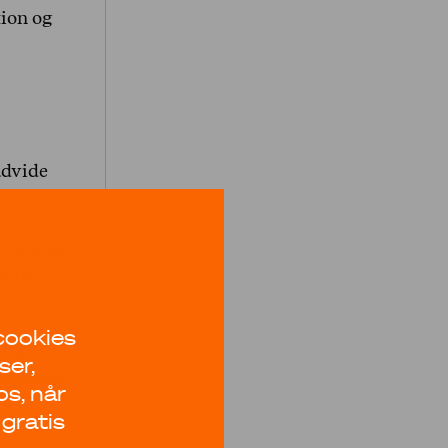
tion og
udvide
hvor stor
 sig,”
 cookies
ingen
ser,
lopment
os, når
.
 gratis