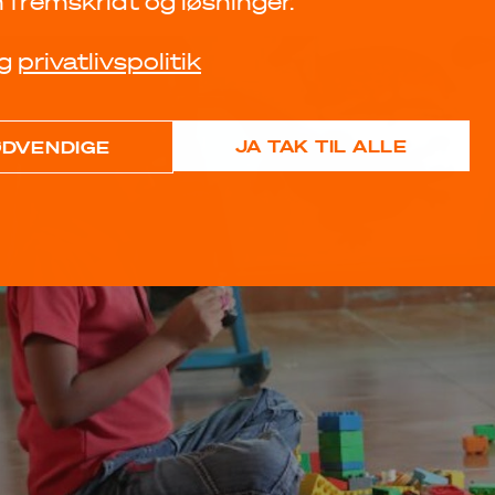
fremskridt og løsninger.
g
privatlivspolitik
JA TAK TIL ALLE
ØDVENDIGE