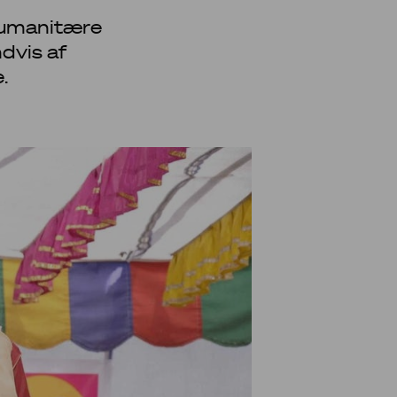
 humanitære
ndvis af
.